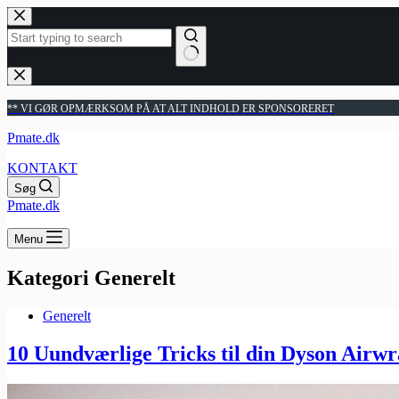
Fortsæt
til
indhold
Ingen
resultater
** VI GØR OPMÆRKSOM PÅ AT ALT INDHOLD ER SPONSORERET
Pmate.dk
KONTAKT
Søg
Pmate.dk
Menu
Kategori
Generelt
Generelt
10 Uundværlige Tricks til din Dyson Airw