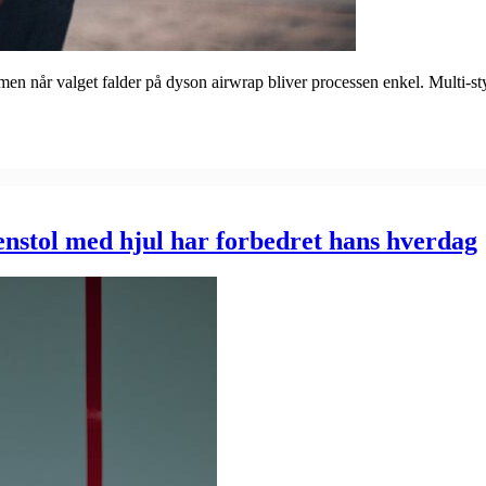
, men når valget falder på dyson airwrap bliver processen enkel. Multi‑
nstol med hjul har forbedret hans hverdag